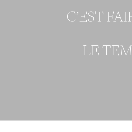
C’EST FA
LE TEM