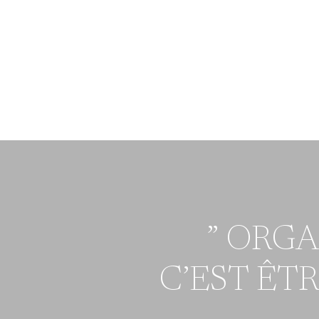
” ORG
C’EST ÊT