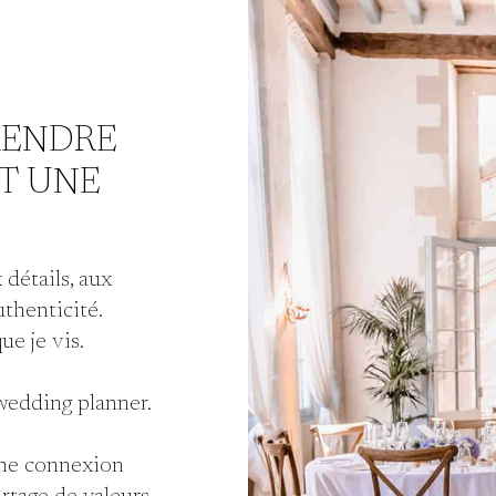
RENDRE
ST UNE
 détails, aux
uthenticité.
ue je vis.
 wedding planner.
une connexion