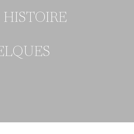
 HISTOIRE
UELQUES
”